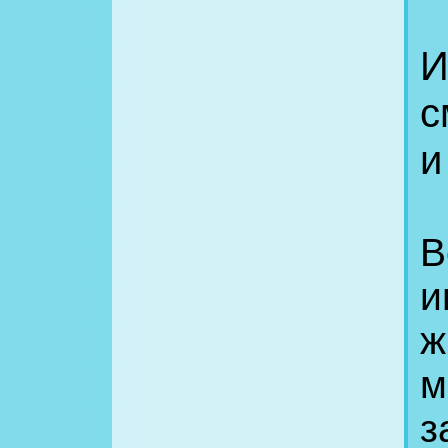
И
с
и
В
и
ж
м
з