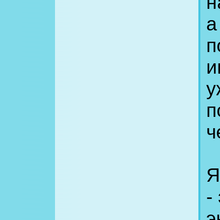
н
а
п
и
у
п
ч
Я
-
э