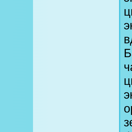
ц
э
в
Б
ч
ц
э
о
з