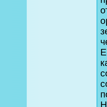
о
о
з
ч
Е
к
с
с
п
Н