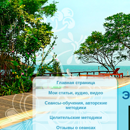
Главная страница
Э
Мои статьи, аудио, видео
Сеансы-обучения, авторские
методики
Целительские методики
Отзывы о сеансах