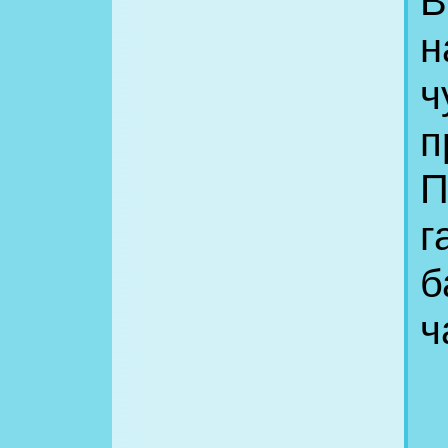
В
н
ч
п
П
г
б
ч