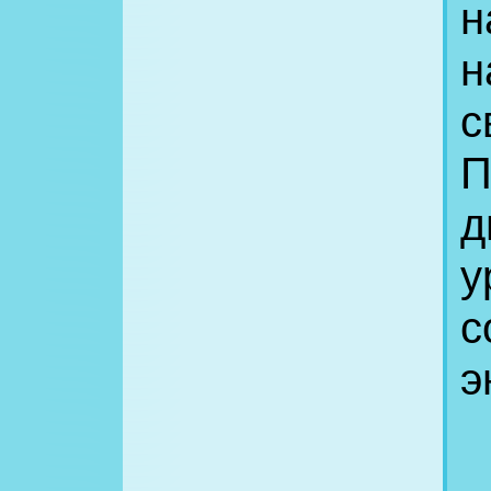
н
н
с
П
д
у
с
э