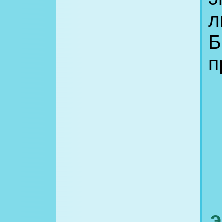
л
Б
п
э