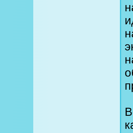
н
и
н
э
н
о
п
В
к