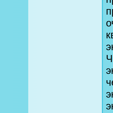
п
о
к
э
Ч
э
ч
э
э