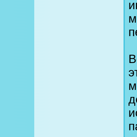
и
м
п
В
э
м
д
и
п