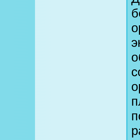
б
о
э
о
с
о
п
п
р