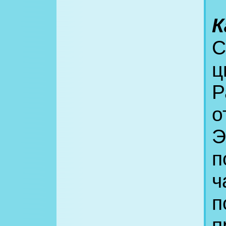
К
С
ц
Р
о
Э
п
ч
п
п