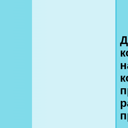
Д
к
н
к
п
р
п