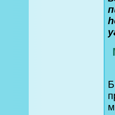
п
h
y
Б
п
м