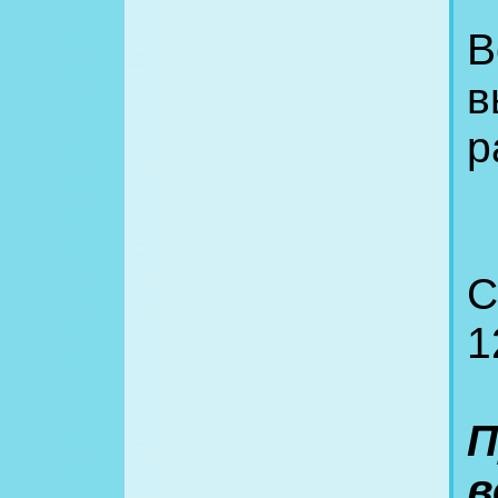
В
в
р
С
1
П
в