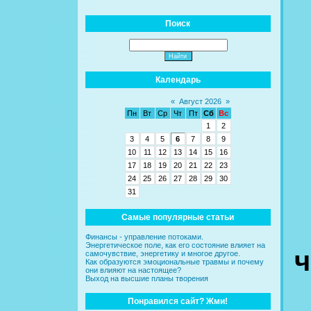
Поиск
Календарь
«
Август 2026
»
Пн
Вт
Ср
Чт
Пт
Сб
Вс
1
2
3
4
5
6
7
8
9
10
11
12
13
14
15
16
17
18
19
20
21
22
23
24
25
26
27
28
29
30
31
Самые популярные статьи
Финансы - управление потоками.
Энергетическое поле, как его состояние влияет на
ч
самочувствие, энергетику и многое другое.
Как образуются эмоциональные травмы и почему
они влияют на настоящее?
Выход на высшие планы творения
Понравился сайт? Жми!