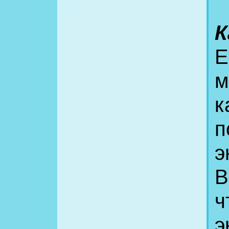
К
Е
м
к
п
э
В
ч
э