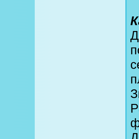
К
Д
п
с
п
З
Р
ф
Д