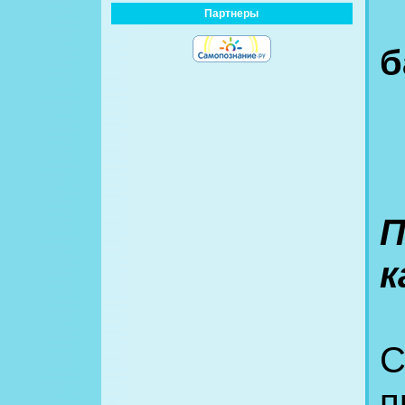
Партнеры
б
П
к
С
п