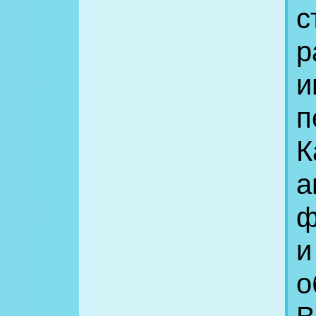
с
р
и
п
К
а
ф
и
о