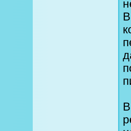
н
В
к
п
д
п
п
В
р